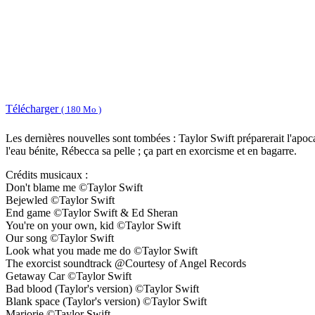
Télécharger
( 180 Mo )
Les dernières nouvelles sont tombées : Taylor Swift préparerait l'apoca
l'eau bénite, Rébecca sa pelle ; ça part en exorcisme et en bagarre.
Crédits musicaux :
Don't blame me ©Taylor Swift
Bejewled ©Taylor Swift
End game ©Taylor Swift & Ed Sheran
You're on your own, kid ©Taylor Swift
Our song ©Taylor Swift
Look what you made me do ©Taylor Swift
The exorcist soundtrack @Courtesy of Angel Records
Getaway Car ©Taylor Swift
Bad blood (Taylor's version) ©Taylor Swift
Blank space (Taylor's version) ©Taylor Swift
Marjorie ©Taylor Swift